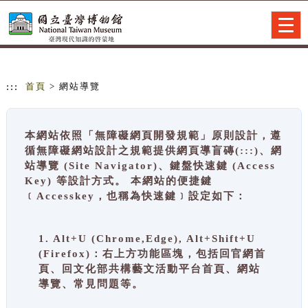
跳到主要內容
網站導覽
Togg
navig
:::
首頁
> 網站導覽
本網站依照「無障礙網頁開發規範」原則設計，遵
循無障礙網站設計之規範提供網頁導盲磚(:::)、網
站導覽 (Site Navigator)、鍵盤快速鍵 (Access
Key) 等設計方式。 本網站的便捷鍵
﹝Accesskey，也稱為快速鍵﹞設定如下：
1. Alt+U (Chrome,Edge), Alt+Shift+U
(Firefox)：右上方功能區塊，包括回官網首
頁、回文化部共構藝文活動平台首頁、網站
導覽、常見問題等。