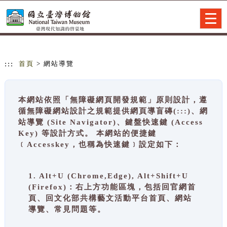
跳到主要內容
網站導覽
Togg
navig
:::
首頁
> 網站導覽
本網站依照「無障礙網頁開發規範」原則設計，遵
循無障礙網站設計之規範提供網頁導盲磚(:::)、網
站導覽 (Site Navigator)、鍵盤快速鍵 (Access
Key) 等設計方式。 本網站的便捷鍵
﹝Accesskey，也稱為快速鍵﹞設定如下：
1. Alt+U (Chrome,Edge), Alt+Shift+U
(Firefox)：右上方功能區塊，包括回官網首
頁、回文化部共構藝文活動平台首頁、網站
導覽、常見問題等。