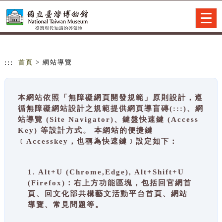
跳到主要內容
網站導覽
Togg
navig
:::
首頁
> 網站導覽
本網站依照「無障礙網頁開發規範」原則設計，遵
循無障礙網站設計之規範提供網頁導盲磚(:::)、網
站導覽 (Site Navigator)、鍵盤快速鍵 (Access
Key) 等設計方式。 本網站的便捷鍵
﹝Accesskey，也稱為快速鍵﹞設定如下：
1. Alt+U (Chrome,Edge), Alt+Shift+U
(Firefox)：右上方功能區塊，包括回官網首
頁、回文化部共構藝文活動平台首頁、網站
導覽、常見問題等。