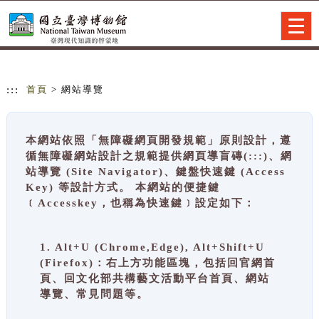
跳到主要內容
網站導覽
Togg
navig
:::
首頁
> 網站導覽
本網站依照「無障礙網頁開發規範」原則設計，遵
循無障礙網站設計之規範提供網頁導盲磚(:::)、網
站導覽 (Site Navigator)、鍵盤快速鍵 (Access
Key) 等設計方式。 本網站的便捷鍵
﹝Accesskey，也稱為快速鍵﹞設定如下：
1. Alt+U (Chrome,Edge), Alt+Shift+U
(Firefox)：右上方功能區塊，包括回官網首
頁、回文化部共構藝文活動平台首頁、網站
導覽、常見問題等。