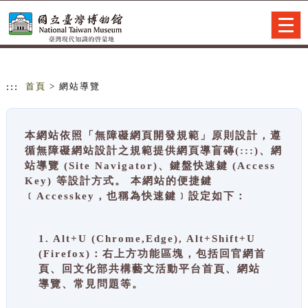
跳到主要內容
網站導覽
Togg
navig
:::
首頁
> 網站導覽
本網站依照「無障礙網頁開發規範」原則設計，遵
循無障礙網站設計之規範提供網頁導盲磚(:::)、網
站導覽 (Site Navigator)、鍵盤快速鍵 (Access
Key) 等設計方式。 本網站的便捷鍵
﹝Accesskey，也稱為快速鍵﹞設定如下：
1. Alt+U (Chrome,Edge), Alt+Shift+U
(Firefox)：右上方功能區塊，包括回官網首
頁、回文化部共構藝文活動平台首頁、網站
導覽、常見問題等。