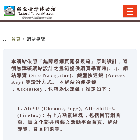
跳到主要內容
網站導覽
Togg
navig
:::
首頁
> 網站導覽
本網站依照「無障礙網頁開發規範」原則設計，遵
循無障礙網站設計之規範提供網頁導盲磚(:::)、網
站導覽 (Site Navigator)、鍵盤快速鍵 (Access
Key) 等設計方式。 本網站的便捷鍵
﹝Accesskey，也稱為快速鍵﹞設定如下：
1. Alt+U (Chrome,Edge), Alt+Shift+U
(Firefox)：右上方功能區塊，包括回官網首
頁、回文化部共構藝文活動平台首頁、網站
導覽、常見問題等。