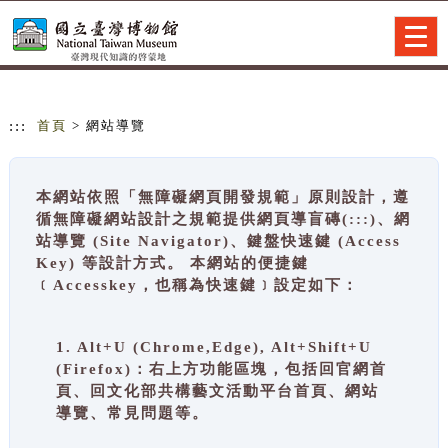
跳到主要內容
網站導覽
Togg
navig
:::
首頁
> 網站導覽
本網站依照「無障礙網頁開發規範」原則設計，遵
循無障礙網站設計之規範提供網頁導盲磚(:::)、網
站導覽 (Site Navigator)、鍵盤快速鍵 (Access
Key) 等設計方式。 本網站的便捷鍵
﹝Accesskey，也稱為快速鍵﹞設定如下：
1. Alt+U (Chrome,Edge), Alt+Shift+U
(Firefox)：右上方功能區塊，包括回官網首
頁、回文化部共構藝文活動平台首頁、網站
導覽、常見問題等。