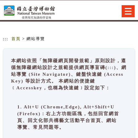
跳到主要內容
網站導覽
Togg
navig
:::
首頁
> 網站導覽
本網站依照「無障礙網頁開發規範」原則設計，遵
循無障礙網站設計之規範提供網頁導盲磚(:::)、網
站導覽 (Site Navigator)、鍵盤快速鍵 (Access
Key) 等設計方式。 本網站的便捷鍵
﹝Accesskey，也稱為快速鍵﹞設定如下：
1. Alt+U (Chrome,Edge), Alt+Shift+U
(Firefox)：右上方功能區塊，包括回官網首
頁、回文化部共構藝文活動平台首頁、網站
導覽、常見問題等。