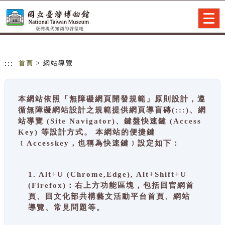
跳到主要內容
網站導覽
Togg
navig
:::
首頁
> 網站導覽
本網站依照「無障礙網頁開發規範」原則設計，遵
循無障礙網站設計之規範提供網頁導盲磚(:::)、網
站導覽 (Site Navigator)、鍵盤快速鍵 (Access
Key) 等設計方式。 本網站的便捷鍵
﹝Accesskey，也稱為快速鍵﹞設定如下：
1. Alt+U (Chrome,Edge), Alt+Shift+U
(Firefox)：右上方功能區塊，包括回官網首
頁、回文化部共構藝文活動平台首頁、網站
導覽、常見問題等。