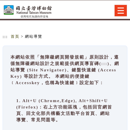
跳到主要內容
網站導覽
Togg
navig
:::
首頁
> 網站導覽
本網站依照「無障礙網頁開發規範」原則設計，遵
循無障礙網站設計之規範提供網頁導盲磚(:::)、網
站導覽 (Site Navigator)、鍵盤快速鍵 (Access
Key) 等設計方式。 本網站的便捷鍵
﹝Accesskey，也稱為快速鍵﹞設定如下：
1. Alt+U (Chrome,Edge), Alt+Shift+U
(Firefox)：右上方功能區塊，包括回官網首
頁、回文化部共構藝文活動平台首頁、網站
導覽、常見問題等。