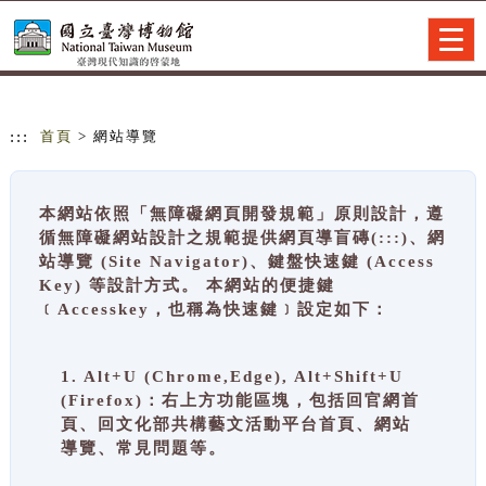
跳到主要內容
網站導覽
Togg
navig
:::
首頁
> 網站導覽
本網站依照「無障礙網頁開發規範」原則設計，遵
循無障礙網站設計之規範提供網頁導盲磚(:::)、網
站導覽 (Site Navigator)、鍵盤快速鍵 (Access
Key) 等設計方式。 本網站的便捷鍵
﹝Accesskey，也稱為快速鍵﹞設定如下：
1. Alt+U (Chrome,Edge), Alt+Shift+U
(Firefox)：右上方功能區塊，包括回官網首
頁、回文化部共構藝文活動平台首頁、網站
導覽、常見問題等。