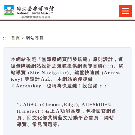
跳到主要內容
網站導覽
Togg
navig
:::
首頁
> 網站導覽
本網站依照「無障礙網頁開發規範」原則設計，遵
循無障礙網站設計之規範提供網頁導盲磚(:::)、網
站導覽 (Site Navigator)、鍵盤快速鍵 (Access
Key) 等設計方式。 本網站的便捷鍵
﹝Accesskey，也稱為快速鍵﹞設定如下：
1. Alt+U (Chrome,Edge), Alt+Shift+U
(Firefox)：右上方功能區塊，包括回官網首
頁、回文化部共構藝文活動平台首頁、網站
導覽、常見問題等。