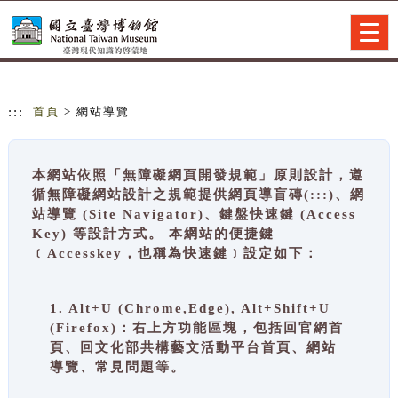
跳到主要內容
網站導覽
Togg
navig
:::
首頁
> 網站導覽
本網站依照「無障礙網頁開發規範」原則設計，遵
循無障礙網站設計之規範提供網頁導盲磚(:::)、網
站導覽 (Site Navigator)、鍵盤快速鍵 (Access
Key) 等設計方式。 本網站的便捷鍵
﹝Accesskey，也稱為快速鍵﹞設定如下：
1. Alt+U (Chrome,Edge), Alt+Shift+U
(Firefox)：右上方功能區塊，包括回官網首
頁、回文化部共構藝文活動平台首頁、網站
導覽、常見問題等。