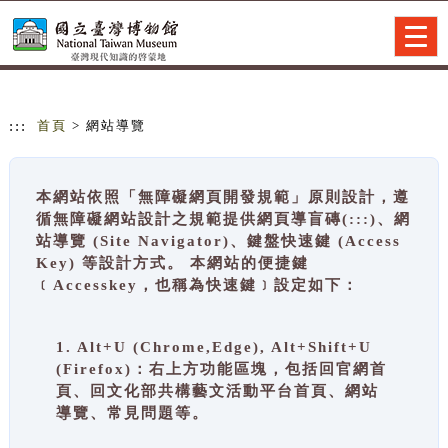
跳到主要內容
網站導覽
Togg
navig
:::
首頁
> 網站導覽
本網站依照「無障礙網頁開發規範」原則設計，遵
循無障礙網站設計之規範提供網頁導盲磚(:::)、網
站導覽 (Site Navigator)、鍵盤快速鍵 (Access
Key) 等設計方式。 本網站的便捷鍵
﹝Accesskey，也稱為快速鍵﹞設定如下：
1. Alt+U (Chrome,Edge), Alt+Shift+U
(Firefox)：右上方功能區塊，包括回官網首
頁、回文化部共構藝文活動平台首頁、網站
導覽、常見問題等。