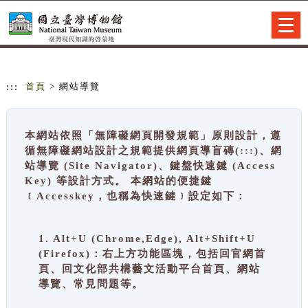
跳到主要內容
網站導覽
Togg
navig
:::
首頁
> 網站導覽
本網站依照「無障礙網頁開發規範」原則設計，遵
循無障礙網站設計之規範提供網頁導盲磚(:::)、網
站導覽 (Site Navigator)、鍵盤快速鍵 (Access
Key) 等設計方式。 本網站的便捷鍵
﹝Accesskey，也稱為快速鍵﹞設定如下：
1. Alt+U (Chrome,Edge), Alt+Shift+U
(Firefox)：右上方功能區塊，包括回官網首
頁、回文化部共構藝文活動平台首頁、網站
導覽、常見問題等。