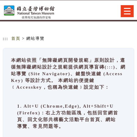
跳到主要內容
網站導覽
Togg
navig
:::
首頁
> 網站導覽
本網站依照「無障礙網頁開發規範」原則設計，遵
循無障礙網站設計之規範提供網頁導盲磚(:::)、網
站導覽 (Site Navigator)、鍵盤快速鍵 (Access
Key) 等設計方式。 本網站的便捷鍵
﹝Accesskey，也稱為快速鍵﹞設定如下：
1. Alt+U (Chrome,Edge), Alt+Shift+U
(Firefox)：右上方功能區塊，包括回官網首
頁、回文化部共構藝文活動平台首頁、網站
導覽、常見問題等。