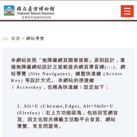
跳到主要內容
網站導覽
Togg
navig
:::
首頁
> 網站導覽
本網站依照「無障礙網頁開發規範」原則設計，遵
循無障礙網站設計之規範提供網頁導盲磚(:::)、網
站導覽 (Site Navigator)、鍵盤快速鍵 (Access
Key) 等設計方式。 本網站的便捷鍵
﹝Accesskey，也稱為快速鍵﹞設定如下：
1. Alt+U (Chrome,Edge), Alt+Shift+U
(Firefox)：右上方功能區塊，包括回官網首
頁、回文化部共構藝文活動平台首頁、網站
導覽、常見問題等。