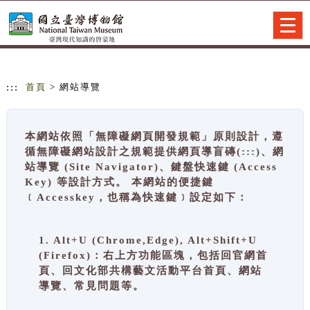
跳到主要內容
網站導覽
Togg
navig
:::
首頁
> 網站導覽
本網站依照「無障礙網頁開發規範」原則設計，遵
循無障礙網站設計之規範提供網頁導盲磚(:::)、網
站導覽 (Site Navigator)、鍵盤快速鍵 (Access
Key) 等設計方式。 本網站的便捷鍵
﹝Accesskey，也稱為快速鍵﹞設定如下：
1. Alt+U (Chrome,Edge), Alt+Shift+U
(Firefox)：右上方功能區塊，包括回官網首
頁、回文化部共構藝文活動平台首頁、網站
導覽、常見問題等。