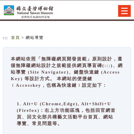
跳到主要內容
網站導覽
Togg
navig
:::
首頁
> 網站導覽
本網站依照「無障礙網頁開發規範」原則設計，遵
循無障礙網站設計之規範提供網頁導盲磚(:::)、網
站導覽 (Site Navigator)、鍵盤快速鍵 (Access
Key) 等設計方式。 本網站的便捷鍵
﹝Accesskey，也稱為快速鍵﹞設定如下：
1. Alt+U (Chrome,Edge), Alt+Shift+U
(Firefox)：右上方功能區塊，包括回官網首
頁、回文化部共構藝文活動平台首頁、網站
導覽、常見問題等。