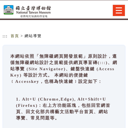
跳到主要內容
網站導覽
Togg
navig
:::
首頁
> 網站導覽
本網站依照「無障礙網頁開發規範」原則設計，遵
循無障礙網站設計之規範提供網頁導盲磚(:::)、網
站導覽 (Site Navigator)、鍵盤快速鍵 (Access
Key) 等設計方式。 本網站的便捷鍵
﹝Accesskey，也稱為快速鍵﹞設定如下：
1. Alt+U (Chrome,Edge), Alt+Shift+U
(Firefox)：右上方功能區塊，包括回官網首
頁、回文化部共構藝文活動平台首頁、網站
導覽、常見問題等。