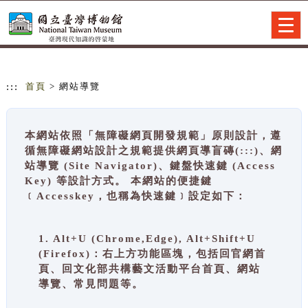
跳到主要內容
網站導覽
Togg
navig
:::
首頁
> 網站導覽
本網站依照「無障礙網頁開發規範」原則設計，遵
循無障礙網站設計之規範提供網頁導盲磚(:::)、網
站導覽 (Site Navigator)、鍵盤快速鍵 (Access
Key) 等設計方式。 本網站的便捷鍵
﹝Accesskey，也稱為快速鍵﹞設定如下：
1. Alt+U (Chrome,Edge), Alt+Shift+U
(Firefox)：右上方功能區塊，包括回官網首
頁、回文化部共構藝文活動平台首頁、網站
導覽、常見問題等。