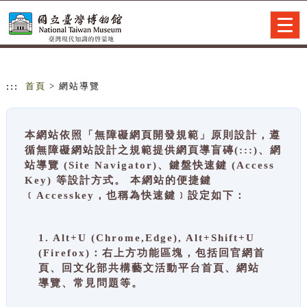
跳到主要內容
網站導覽
Togg
navig
:::
首頁
> 網站導覽
本網站依照「無障礙網頁開發規範」原則設計，遵
循無障礙網站設計之規範提供網頁導盲磚(:::)、網
站導覽 (Site Navigator)、鍵盤快速鍵 (Access
Key) 等設計方式。 本網站的便捷鍵
﹝Accesskey，也稱為快速鍵﹞設定如下：
1. Alt+U (Chrome,Edge), Alt+Shift+U
(Firefox)：右上方功能區塊，包括回官網首
頁、回文化部共構藝文活動平台首頁、網站
導覽、常見問題等。