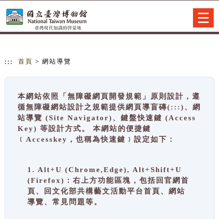
跳到主要內容
網站導覽
Togg
navig
:::
首頁
> 網站導覽
本網站依照「無障礙網頁開發規範」原則設計，遵
循無障礙網站設計之規範提供網頁導盲磚(:::)、網
站導覽 (Site Navigator)、鍵盤快速鍵 (Access
Key) 等設計方式。 本網站的便捷鍵
﹝Accesskey，也稱為快速鍵﹞設定如下：
1. Alt+U (Chrome,Edge), Alt+Shift+U
(Firefox)：右上方功能區塊，包括回官網首
頁、回文化部共構藝文活動平台首頁、網站
導覽、常見問題等。