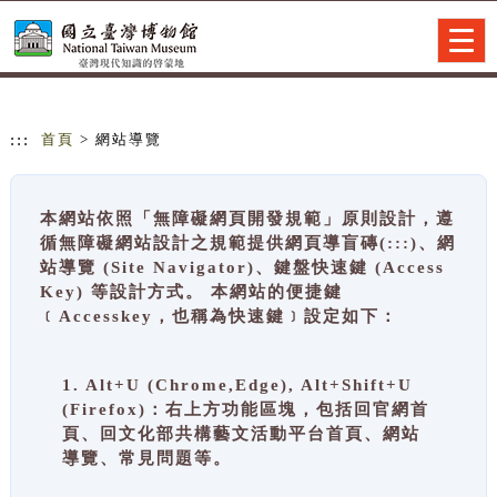
跳到主要內容
網站導覽
Togg
navig
:::
首頁
> 網站導覽
本網站依照「無障礙網頁開發規範」原則設計，遵
循無障礙網站設計之規範提供網頁導盲磚(:::)、網
站導覽 (Site Navigator)、鍵盤快速鍵 (Access
Key) 等設計方式。 本網站的便捷鍵
﹝Accesskey，也稱為快速鍵﹞設定如下：
1. Alt+U (Chrome,Edge), Alt+Shift+U
(Firefox)：右上方功能區塊，包括回官網首
頁、回文化部共構藝文活動平台首頁、網站
導覽、常見問題等。