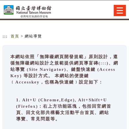
跳到主要內容
網站導覽
Togg
navig
:::
首頁
> 網站導覽
本網站依照「無障礙網頁開發規範」原則設計，遵
循無障礙網站設計之規範提供網頁導盲磚(:::)、網
站導覽 (Site Navigator)、鍵盤快速鍵 (Access
Key) 等設計方式。 本網站的便捷鍵
﹝Accesskey，也稱為快速鍵﹞設定如下：
1. Alt+U (Chrome,Edge), Alt+Shift+U
(Firefox)：右上方功能區塊，包括回官網首
頁、回文化部共構藝文活動平台首頁、網站
導覽、常見問題等。