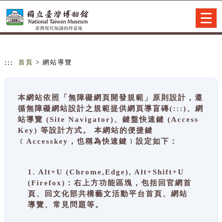
跳到主要內容
網站導覽
Togg
navig
:::
首頁
> 網站導覽
本網站依照「無障礙網頁開發規範」原則設計，遵
循無障礙網站設計之規範提供網頁導盲磚(:::)、網
站導覽 (Site Navigator)、鍵盤快速鍵 (Access
Key) 等設計方式。 本網站的便捷鍵
﹝Accesskey，也稱為快速鍵﹞設定如下：
1. Alt+U (Chrome,Edge), Alt+Shift+U
(Firefox)：右上方功能區塊，包括回官網首
頁、回文化部共構藝文活動平台首頁、網站
導覽、常見問題等。