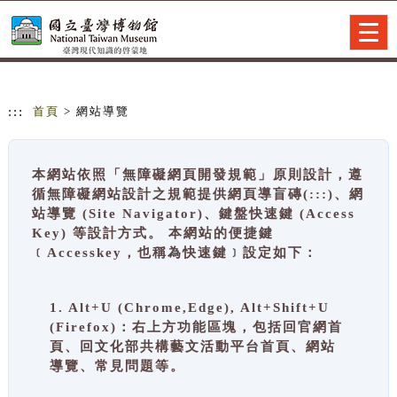
跳到主要內容
網站導覽
Togg
navig
:::
首頁
> 網站導覽
本網站依照「無障礙網頁開發規範」原則設計，遵
循無障礙網站設計之規範提供網頁導盲磚(:::)、網
站導覽 (Site Navigator)、鍵盤快速鍵 (Access
Key) 等設計方式。 本網站的便捷鍵
﹝Accesskey，也稱為快速鍵﹞設定如下：
1. Alt+U (Chrome,Edge), Alt+Shift+U
(Firefox)：右上方功能區塊，包括回官網首
頁、回文化部共構藝文活動平台首頁、網站
導覽、常見問題等。