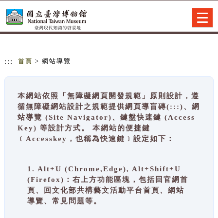
跳到主要內容
網站導覽
Togg
navig
:::
首頁
> 網站導覽
本網站依照「無障礙網頁開發規範」原則設計，遵
循無障礙網站設計之規範提供網頁導盲磚(:::)、網
站導覽 (Site Navigator)、鍵盤快速鍵 (Access
Key) 等設計方式。 本網站的便捷鍵
﹝Accesskey，也稱為快速鍵﹞設定如下：
1. Alt+U (Chrome,Edge), Alt+Shift+U
(Firefox)：右上方功能區塊，包括回官網首
頁、回文化部共構藝文活動平台首頁、網站
導覽、常見問題等。