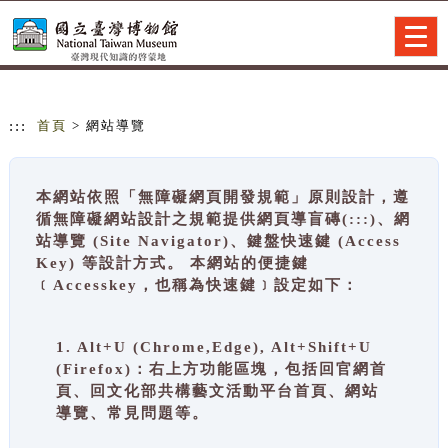
跳到主要內容
網站導覽
Togg
navig
:::
首頁
> 網站導覽
本網站依照「無障礙網頁開發規範」原則設計，遵
循無障礙網站設計之規範提供網頁導盲磚(:::)、網
站導覽 (Site Navigator)、鍵盤快速鍵 (Access
Key) 等設計方式。 本網站的便捷鍵
﹝Accesskey，也稱為快速鍵﹞設定如下：
1. Alt+U (Chrome,Edge), Alt+Shift+U
(Firefox)：右上方功能區塊，包括回官網首
頁、回文化部共構藝文活動平台首頁、網站
導覽、常見問題等。