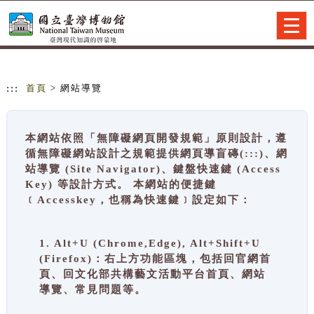
跳到主要內容
網站導覽
Togg
navig
:::
首頁
> 網站導覽
本網站依照「無障礙網頁開發規範」原則設計，遵
循無障礙網站設計之規範提供網頁導盲磚(:::)、網
站導覽 (Site Navigator)、鍵盤快速鍵 (Access
Key) 等設計方式。 本網站的便捷鍵
﹝Accesskey，也稱為快速鍵﹞設定如下：
1. Alt+U (Chrome,Edge), Alt+Shift+U
(Firefox)：右上方功能區塊，包括回官網首
頁、回文化部共構藝文活動平台首頁、網站
導覽、常見問題等。