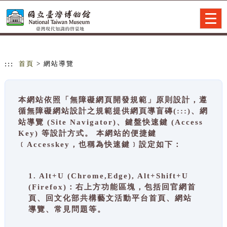
跳到主要內容
網站導覽
Togg
navig
:::
首頁
> 網站導覽
本網站依照「無障礙網頁開發規範」原則設計，遵
循無障礙網站設計之規範提供網頁導盲磚(:::)、網
站導覽 (Site Navigator)、鍵盤快速鍵 (Access
Key) 等設計方式。 本網站的便捷鍵
﹝Accesskey，也稱為快速鍵﹞設定如下：
1. Alt+U (Chrome,Edge), Alt+Shift+U
(Firefox)：右上方功能區塊，包括回官網首
頁、回文化部共構藝文活動平台首頁、網站
導覽、常見問題等。