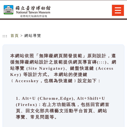
跳到主要內容
網站導覽
Togg
navig
:::
首頁
> 網站導覽
本網站依照「無障礙網頁開發規範」原則設計，遵
循無障礙網站設計之規範提供網頁導盲磚(:::)、網
站導覽 (Site Navigator)、鍵盤快速鍵 (Access
Key) 等設計方式。 本網站的便捷鍵
﹝Accesskey，也稱為快速鍵﹞設定如下：
1. Alt+U (Chrome,Edge), Alt+Shift+U
(Firefox)：右上方功能區塊，包括回官網首
頁、回文化部共構藝文活動平台首頁、網站
導覽、常見問題等。