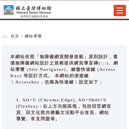
跳到主要內容
網站導覽
Togg
navig
:::
首頁
> 網站導覽
本網站依照「無障礙網頁開發規範」原則設計，遵
循無障礙網站設計之規範提供網頁導盲磚(:::)、網
站導覽 (Site Navigator)、鍵盤快速鍵 (Access
Key) 等設計方式。 本網站的便捷鍵
﹝Accesskey，也稱為快速鍵﹞設定如下：
1. Alt+U (Chrome,Edge), Alt+Shift+U
(Firefox)：右上方功能區塊，包括回官網首
頁、回文化部共構藝文活動平台首頁、網站
導覽、常見問題等。