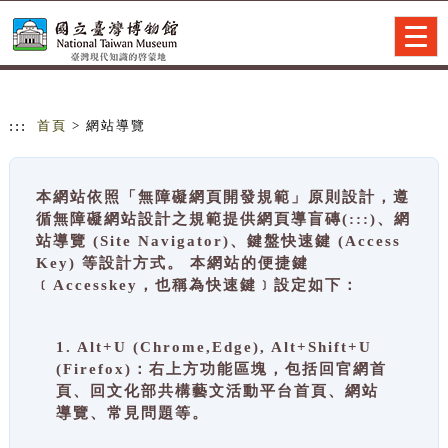
跳到主要內容
網站導覽
Togg
navig
:::
首頁
> 網站導覽
本網站依照「無障礙網頁開發規範」原則設計，遵
循無障礙網站設計之規範提供網頁導盲磚(:::)、網
站導覽 (Site Navigator)、鍵盤快速鍵 (Access
Key) 等設計方式。 本網站的便捷鍵
﹝Accesskey，也稱為快速鍵﹞設定如下：
1. Alt+U (Chrome,Edge), Alt+Shift+U
(Firefox)：右上方功能區塊，包括回官網首
頁、回文化部共構藝文活動平台首頁、網站
導覽、常見問題等。