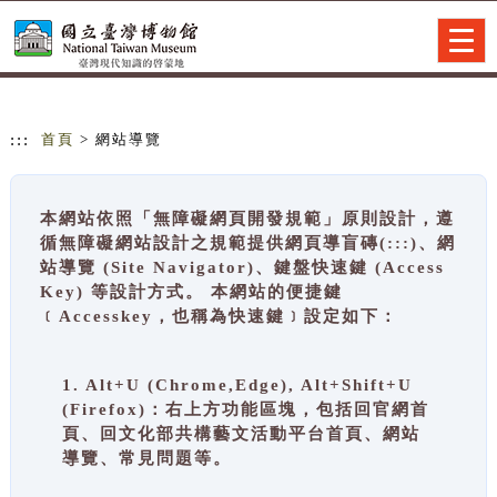
跳到主要內容
網站導覽
Togg
navig
:::
首頁
> 網站導覽
本網站依照「無障礙網頁開發規範」原則設計，遵
循無障礙網站設計之規範提供網頁導盲磚(:::)、網
站導覽 (Site Navigator)、鍵盤快速鍵 (Access
Key) 等設計方式。 本網站的便捷鍵
﹝Accesskey，也稱為快速鍵﹞設定如下：
1. Alt+U (Chrome,Edge), Alt+Shift+U
(Firefox)：右上方功能區塊，包括回官網首
頁、回文化部共構藝文活動平台首頁、網站
導覽、常見問題等。