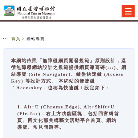
跳到主要內容
網站導覽
Togg
navig
:::
首頁
> 網站導覽
本網站依照「無障礙網頁開發規範」原則設計，遵
循無障礙網站設計之規範提供網頁導盲磚(:::)、網
站導覽 (Site Navigator)、鍵盤快速鍵 (Access
Key) 等設計方式。 本網站的便捷鍵
﹝Accesskey，也稱為快速鍵﹞設定如下：
1. Alt+U (Chrome,Edge), Alt+Shift+U
(Firefox)：右上方功能區塊，包括回官網首
頁、回文化部共構藝文活動平台首頁、網站
導覽、常見問題等。