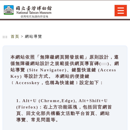
跳到主要內容
網站導覽
Togg
navig
:::
首頁
> 網站導覽
本網站依照「無障礙網頁開發規範」原則設計，遵
循無障礙網站設計之規範提供網頁導盲磚(:::)、網
站導覽 (Site Navigator)、鍵盤快速鍵 (Access
Key) 等設計方式。 本網站的便捷鍵
﹝Accesskey，也稱為快速鍵﹞設定如下：
1. Alt+U (Chrome,Edge), Alt+Shift+U
(Firefox)：右上方功能區塊，包括回官網首
頁、回文化部共構藝文活動平台首頁、網站
導覽、常見問題等。