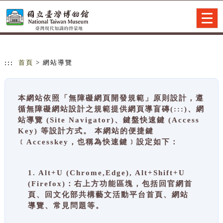
跳到主要內容
網站導覽
Togg
navig
:::
首頁
> 網站導覽
本網站依照「無障礙網頁開發規範」原則設計，遵
循無障礙網站設計之規範提供網頁導盲磚(:::)、網
站導覽 (Site Navigator)、鍵盤快速鍵 (Access
Key) 等設計方式。 本網站的便捷鍵
﹝Accesskey，也稱為快速鍵﹞設定如下：
1. Alt+U (Chrome,Edge), Alt+Shift+U
(Firefox)：右上方功能區塊，包括回官網首
頁、回文化部共構藝文活動平台首頁、網站
導覽、常見問題等。