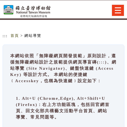
跳到主要內容
網站導覽
Togg
navig
:::
首頁
> 網站導覽
本網站依照「無障礙網頁開發規範」原則設計，遵
循無障礙網站設計之規範提供網頁導盲磚(:::)、網
站導覽 (Site Navigator)、鍵盤快速鍵 (Access
Key) 等設計方式。 本網站的便捷鍵
﹝Accesskey，也稱為快速鍵﹞設定如下：
1. Alt+U (Chrome,Edge), Alt+Shift+U
(Firefox)：右上方功能區塊，包括回官網首
頁、回文化部共構藝文活動平台首頁、網站
導覽、常見問題等。