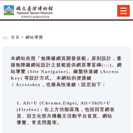
跳到主要內容
網站導覽
Togg
navig
:::
首頁
> 網站導覽
本網站依照「無障礙網頁開發規範」原則設計，遵
循無障礙網站設計之規範提供網頁導盲磚(:::)、網
站導覽 (Site Navigator)、鍵盤快速鍵 (Access
Key) 等設計方式。 本網站的便捷鍵
﹝Accesskey，也稱為快速鍵﹞設定如下：
1. Alt+U (Chrome,Edge), Alt+Shift+U
(Firefox)：右上方功能區塊，包括回官網首
頁、回文化部共構藝文活動平台首頁、網站
導覽、常見問題等。