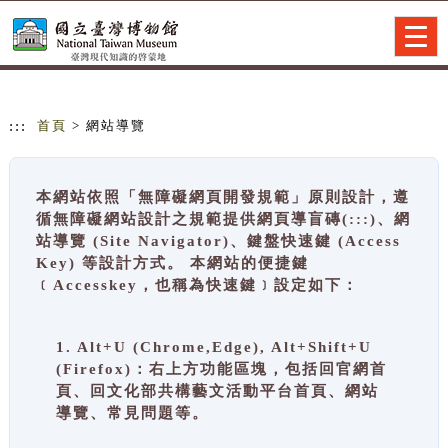
跳到主要內容
網站導覽
Togg
navig
:::
首頁
> 網站導覽
本網站依照「無障礙網頁開發規範」原則設計，遵
循無障礙網站設計之規範提供網頁導盲磚(:::)、網
站導覽 (Site Navigator)、鍵盤快速鍵 (Access
Key) 等設計方式。 本網站的便捷鍵
﹝Accesskey，也稱為快速鍵﹞設定如下：
1. Alt+U (Chrome,Edge), Alt+Shift+U
(Firefox)：右上方功能區塊，包括回官網首
頁、回文化部共構藝文活動平台首頁、網站
導覽、常見問題等。