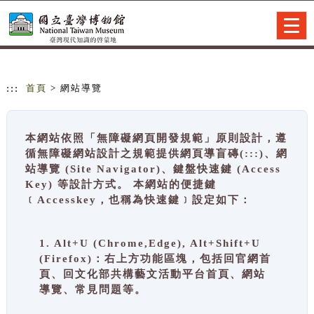
跳到主要內容
網站導覽
Togg
navig
:::
首頁
> 網站導覽
本網站依照「無障礙網頁開發規範」原則設計，遵
循無障礙網站設計之規範提供網頁導盲磚(:::)、網
站導覽 (Site Navigator)、鍵盤快速鍵 (Access
Key) 等設計方式。 本網站的便捷鍵
﹝Accesskey，也稱為快速鍵﹞設定如下：
1. Alt+U (Chrome,Edge), Alt+Shift+U
(Firefox)：右上方功能區塊，包括回官網首
頁、回文化部共構藝文活動平台首頁、網站
導覽、常見問題等。