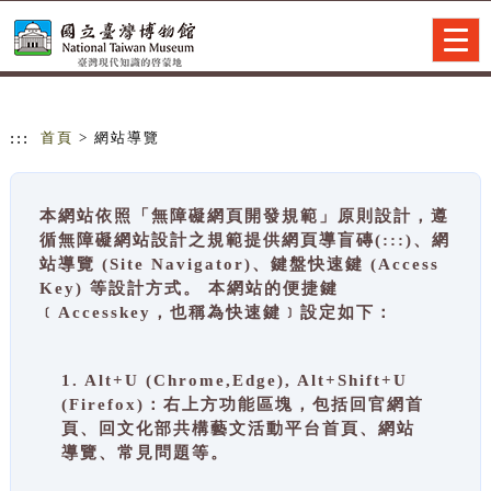
跳到主要內容
網站導覽
Togg
navig
:::
首頁
> 網站導覽
本網站依照「無障礙網頁開發規範」原則設計，遵
循無障礙網站設計之規範提供網頁導盲磚(:::)、網
站導覽 (Site Navigator)、鍵盤快速鍵 (Access
Key) 等設計方式。 本網站的便捷鍵
﹝Accesskey，也稱為快速鍵﹞設定如下：
1. Alt+U (Chrome,Edge), Alt+Shift+U
(Firefox)：右上方功能區塊，包括回官網首
頁、回文化部共構藝文活動平台首頁、網站
導覽、常見問題等。