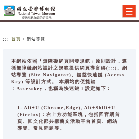
跳到主要內容
網站導覽
Togg
navig
:::
首頁
> 網站導覽
本網站依照「無障礙網頁開發規範」原則設計，遵
循無障礙網站設計之規範提供網頁導盲磚(:::)、網
站導覽 (Site Navigator)、鍵盤快速鍵 (Access
Key) 等設計方式。 本網站的便捷鍵
﹝Accesskey，也稱為快速鍵﹞設定如下：
1. Alt+U (Chrome,Edge), Alt+Shift+U
(Firefox)：右上方功能區塊，包括回官網首
頁、回文化部共構藝文活動平台首頁、網站
導覽、常見問題等。