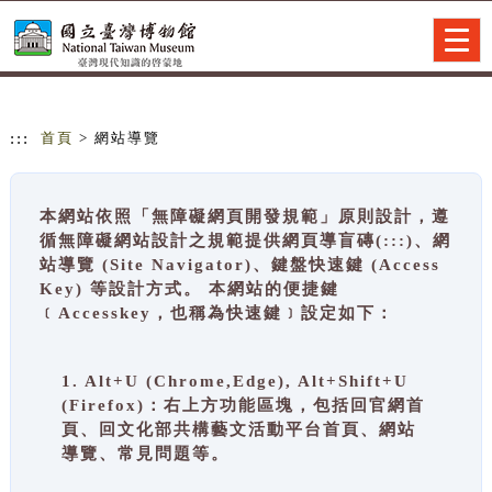
跳到主要內容
網站導覽
Togg
navig
:::
首頁
> 網站導覽
本網站依照「無障礙網頁開發規範」原則設計，遵
循無障礙網站設計之規範提供網頁導盲磚(:::)、網
站導覽 (Site Navigator)、鍵盤快速鍵 (Access
Key) 等設計方式。 本網站的便捷鍵
﹝Accesskey，也稱為快速鍵﹞設定如下：
1. Alt+U (Chrome,Edge), Alt+Shift+U
(Firefox)：右上方功能區塊，包括回官網首
頁、回文化部共構藝文活動平台首頁、網站
導覽、常見問題等。