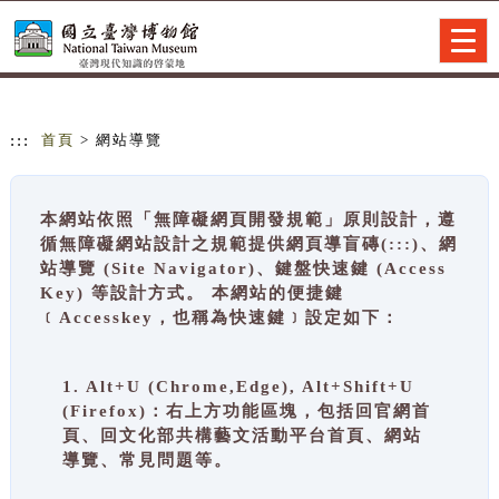
跳到主要內容
網站導覽
Togg
navig
:::
首頁
> 網站導覽
本網站依照「無障礙網頁開發規範」原則設計，遵
循無障礙網站設計之規範提供網頁導盲磚(:::)、網
站導覽 (Site Navigator)、鍵盤快速鍵 (Access
Key) 等設計方式。 本網站的便捷鍵
﹝Accesskey，也稱為快速鍵﹞設定如下：
1. Alt+U (Chrome,Edge), Alt+Shift+U
(Firefox)：右上方功能區塊，包括回官網首
頁、回文化部共構藝文活動平台首頁、網站
導覽、常見問題等。