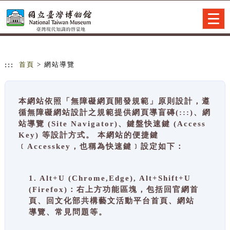
跳到主要內容
網站導覽
Togg
navig
:::
首頁
> 網站導覽
本網站依照「無障礙網頁開發規範」原則設計，遵
循無障礙網站設計之規範提供網頁導盲磚(:::)、網
站導覽 (Site Navigator)、鍵盤快速鍵 (Access
Key) 等設計方式。 本網站的便捷鍵
﹝Accesskey，也稱為快速鍵﹞設定如下：
1. Alt+U (Chrome,Edge), Alt+Shift+U
(Firefox)：右上方功能區塊，包括回官網首
頁、回文化部共構藝文活動平台首頁、網站
導覽、常見問題等。