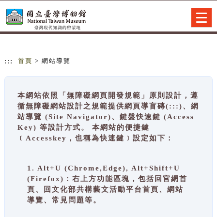
跳到主要內容
網站導覽
Togg
navig
:::
首頁
> 網站導覽
本網站依照「無障礙網頁開發規範」原則設計，遵
循無障礙網站設計之規範提供網頁導盲磚(:::)、網
站導覽 (Site Navigator)、鍵盤快速鍵 (Access
Key) 等設計方式。 本網站的便捷鍵
﹝Accesskey，也稱為快速鍵﹞設定如下：
1. Alt+U (Chrome,Edge), Alt+Shift+U
(Firefox)：右上方功能區塊，包括回官網首
頁、回文化部共構藝文活動平台首頁、網站
導覽、常見問題等。