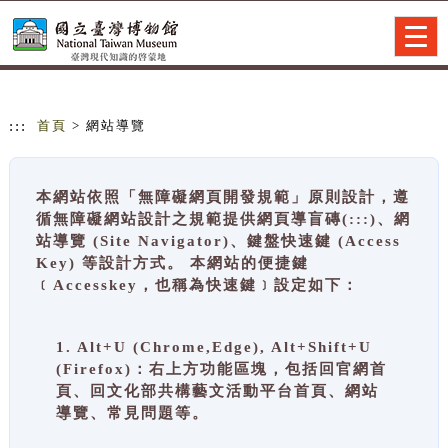
跳到主要內容
網站導覽
Togg
navig
:::
首頁
> 網站導覽
本網站依照「無障礙網頁開發規範」原則設計，遵
循無障礙網站設計之規範提供網頁導盲磚(:::)、網
站導覽 (Site Navigator)、鍵盤快速鍵 (Access
Key) 等設計方式。 本網站的便捷鍵
﹝Accesskey，也稱為快速鍵﹞設定如下：
1. Alt+U (Chrome,Edge), Alt+Shift+U
(Firefox)：右上方功能區塊，包括回官網首
頁、回文化部共構藝文活動平台首頁、網站
導覽、常見問題等。