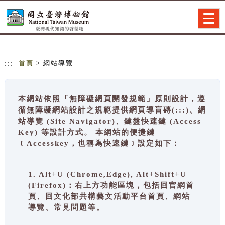
跳到主要內容
網站導覽
Togg
navig
:::
首頁
> 網站導覽
本網站依照「無障礙網頁開發規範」原則設計，遵
循無障礙網站設計之規範提供網頁導盲磚(:::)、網
站導覽 (Site Navigator)、鍵盤快速鍵 (Access
Key) 等設計方式。 本網站的便捷鍵
﹝Accesskey，也稱為快速鍵﹞設定如下：
1. Alt+U (Chrome,Edge), Alt+Shift+U
(Firefox)：右上方功能區塊，包括回官網首
頁、回文化部共構藝文活動平台首頁、網站
導覽、常見問題等。